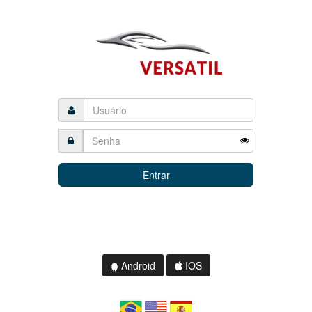
Entrar
Perdeu a senha?
Informações adicionais:
0800 941 8584 - Roubo ou Furto
Android
IOS